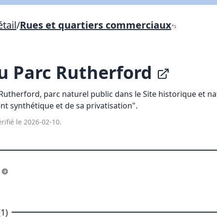
Lien vers inscription (sera inclus dans courriel)
tail
/
Rues et quartiers commerciaux
X Fermer
Envoyez
Copier lien
u Parc Rutherford
X Fermer
Envoyez
utherford, parc naturel public dans le Site historique et n
t synthétique et de sa privatisation".
rifié le 2026-02-10.
s
1)