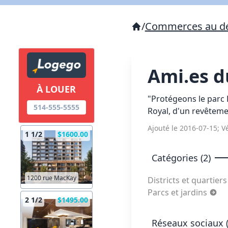
/
Commerces au dé
Ami.es d
À LOUER
"Protégeons le parc R
514-555-5555
Royal, d'un revêtemen
Ajouté le 2016-07-15; Vé
1 1/2
$1600.00
Catégories (2)
1200 rue MacKay
Districts et quartier
Parcs et jardins
2 1/2
$1495.00
Réseaux sociaux (