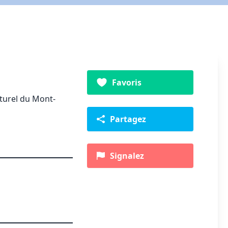
Favoris
aturel du Mont-
Partagez
Signalez