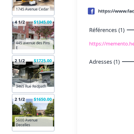
1745 Avenue Cedar
https://www.fa
4 1/2
$1345.00
Références (1)
https://memento.he
445 avenue des Pins
E
2 1/2
$1725.00
Adresses (1)
3465 Rue Redpath
2 1/2
$1650.00
5600 Avenue
Decelles