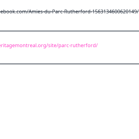
cebook.com/Amies-du-Parc-Rutherford-1563134600620149/
ritagemontreal.org/site/parc-rutherford/