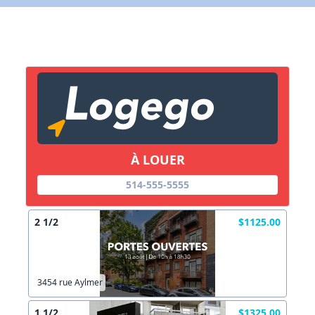
X Fermer
Lien vers inscription (sera inclus dans courriel)
X Fermer
Envoyez
Copier lien
À LOUER
X Fermer
Envoyez
514-555-5555
2 1/2
$1125.00
3454 rue Aylmer
1 1/2
$1325.00