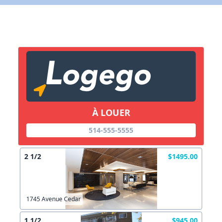
X Fermer
Lien vers inscription (sera inclus dans courriel)
X Fermer
Envoyez
Copier lien
À LOUER
514-555-5555
X Fermer
Envoyez
2 1/2
$1495.00
1745 Avenue Cedar
1 1/2
$945.00