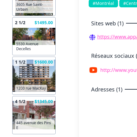
#Montréal
#Centr
3605 Rue Saint-
Urbain
Sites web (1)
2 1/2
$1495.00
https://www.app
5530 Avenue
Decelles
Réseaux sociaux (
1 1/2
$1600.00
http://www.yo
Adresses (1)
1200 rue MacKay
4 1/2
$1345.00
445 avenue des Pins
E