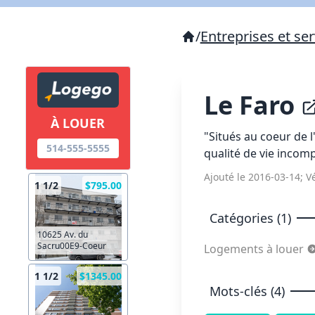
/
Entreprises et ser
Le Faro
À LOUER
"Situés au coeur de 
514-555-5555
qualité de vie incomp
Ajouté le 2016-03-14; Vé
1 1/2
$795.00
Catégories (1)
10625 Av. du
Sacru00E9-Coeur
Logements à louer
1 1/2
$1345.00
Mots-clés (4)