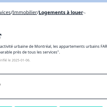
Lien vers inscription (sera inclus dans courriel)
vices
/
Immobilier
/
Logements à louer
X Fermer
Envoyez
Copier lien
X Fermer
Envoyez
l'activité urbaine de Montréal, les appartements urbains FA
arable près de tous les services".
rifié le 2025-01-06.