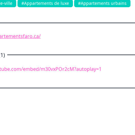
e-ville
#Appartements de luxe
#Appartements urbains
artementsfaro.ca/
1)
utube.com/embed/m30vxPOr2cM?autoplay=1