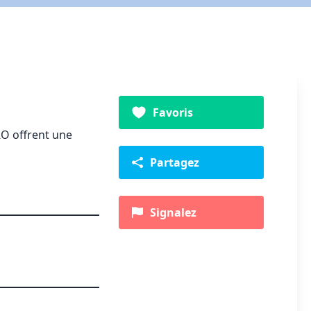
Favoris
RO offrent une
Partagez
Signalez