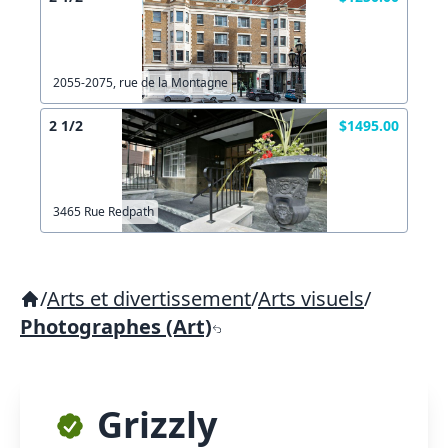
2055-2075, rue de la Montagne
2 1/2
$1495.00
3465 Rue Redpath
/
Arts et divertissement
/
Arts visuels
/
Photographes (Art)
Grizzly