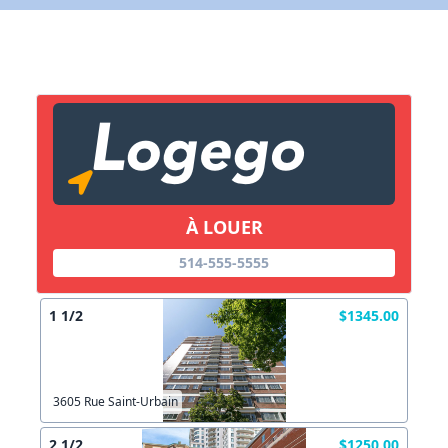
X Fermer
Lien vers inscription (sera inclus dans courriel)
X Fermer
Envoyez
Copier lien
À LOUER
514-555-5555
X Fermer
Envoyez
1 1/2
$1345.00
3605 Rue Saint-Urbain
2 1/2
$1250.00