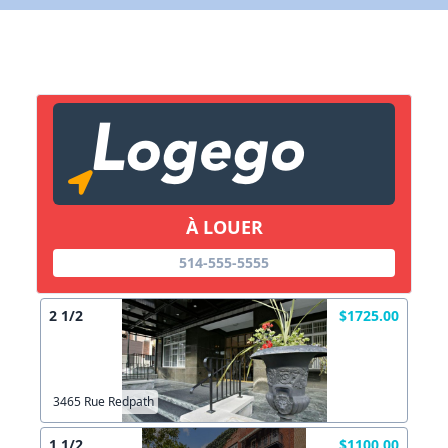
X Fermer
Lien vers inscription (sera inclus dans courriel)
X Fermer
Envoyez
Copier lien
À LOUER
X Fermer
Envoyez
514-555-5555
2 1/2
$1725.00
3465 Rue Redpath
1 1/2
$1100.00