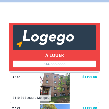
X Fermer
Lien vers inscription (sera inclus dans courriel)
X Fermer
Envoyez
Copier lien
À LOUER
514-555-5555
X Fermer
Envoyez
3 1/2
$1195.00
3110 Bd Edouard-Montpetit
2 1/2
$1195.00