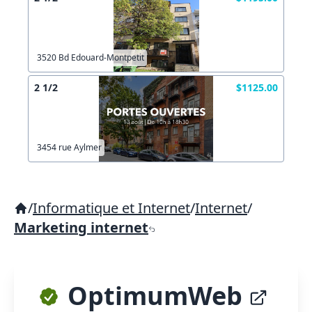
3520 Bd Edouard-Montpetit
2 1/2
$1125.00
3454 rue Aylmer
/
Informatique et Internet
/
Internet
/
Marketing internet
OptimumWeb