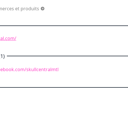
merces et produits
ral.com/
1)
cebook.com/skullcentralmtl