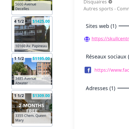
Disquaires
5600 Avenue
Autres sports - Com
Decelles
4 1/2
$1425.00
Sites web (1)
https://skullcent
10160 Av. Papineau
Réseaux sociaux (
1 1/2
$1195.00
https://www.fa
3485 Avenue
Atwater
Adresses (1)
1 1/2
$1309.00
3355 Chem. Queen
Mary