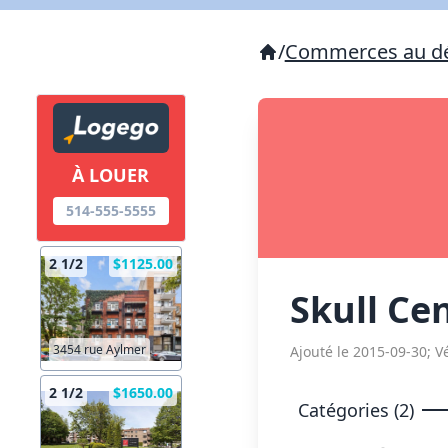
/
Commerces au dé
À LOUER
514-555-5555
2 1/2
$1125.00
Skull Ce
3454 rue Aylmer
Ajouté le 2015-09-30; Vé
2 1/2
$1650.00
Catégories (2)