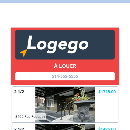
X Fermer
Lien vers inscription (sera inclus dans courriel)
X Fermer
Envoyez
Copier lien
À LOUER
514-555-5555
X Fermer
Envoyez
2 1/2
$1725.00
3465 Rue Redpath
2 1/2
$1495.00