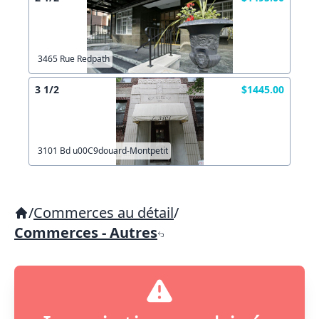
3465 Rue Redpath
3 1/2
$1445.00
3101 Bd u00C9douard-Montpetit
/
Commerces au détail
/
Commerces - Autres