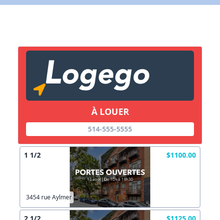
X Fermer
Lien vers inscription (sera inclus dans courriel)
X Fermer
Envoyez
Copier lien
À LOUER
X Fermer
Envoyez
514-555-5555
1 1/2
$1100.00
3454 rue Aylmer
2 1/2
$1125.00