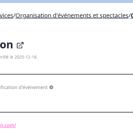
Lien vers inscription (sera inclus dans courriel)
vices
/
Organisation d'événements et spectacles
/
X Fermer
Envoyez
Copier lien
ion
X Fermer
Envoyez
rifié le 2025-12-18.
ification d'événement
ion.com/