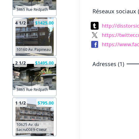
3465 Rue Redpath
Réseaux sociaux (
4 1/2
$1425.00
http://disstors
https://twitter
https://www.fa
10160 Av. Papineau
2 1/2
$1495.00
Adresses (1)
3465 Rue Redpath
1 1/2
$795.00
10625 Av. du
Sacru00E9-Coeur