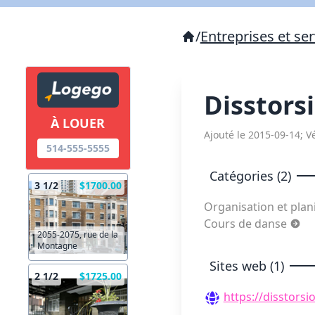
/
Entreprises et ser
Disstors
À LOUER
Ajouté le 2015-09-14; Vé
514-555-5555
Catégories (2)
3 1/2
$1700.00
Organisation et plan
Cours de danse
2055-2075, rue de la
Montagne
Sites web (1)
2 1/2
$1725.00
https://disstors