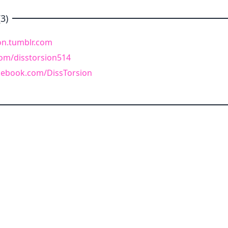
3)
ion.tumblr.com
.com/disstorsion514
cebook.com/DissTorsion