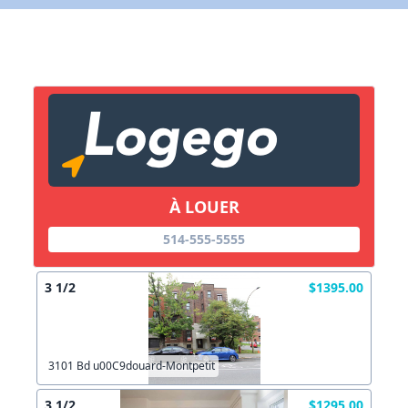
Lien vers inscription (sera inclu
À LOUER
514-555-5555
3 1/2
$1395.00
3101 Bd u00C9douard-Montpetit
3 1/2
$1295.00