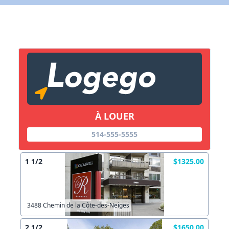
X Fermer
Lien vers inscription (sera inclus dans courriel)
X Fermer
Envoyez
Copier lien
À LOUER
514-555-5555
X Fermer
Envoyez
1 1/2
$1325.00
3488 Chemin de la Côte-des-Neiges
2 1/2
$1650.00