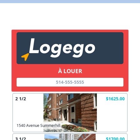
X Fermer
Lien vers inscription (sera inclus dans courriel)
X Fermer
Envoyez
Copier lien
À LOUER
X Fermer
Envoyez
514-555-5555
2 1/2
$1625.00
1540 Avenue Summerhill
3 1/2
$1700.00