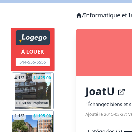
/
Informatique et I
À LOUER
514-555-5555
4 1/2
$1425.00
JoatU
10160 Av. Papineau
"Échangez biens et s
Ajouté le 2015-03-27; Vé
1 1/2
$1195.00
Catégories (2)