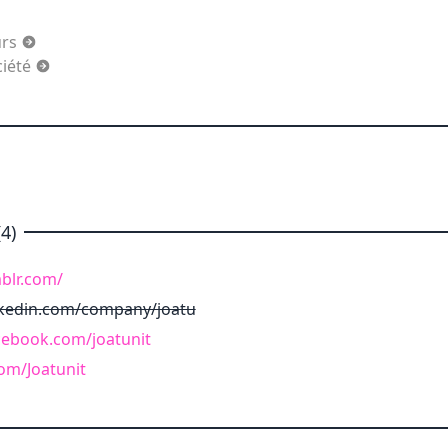
urs
iété
4)
mblr.com/
nkedin.com/company/joatu
cebook.com/joatunit
com/Joatunit