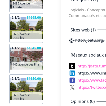
3485 Avenue
Atwater
Logiciels - Concepte
Communautés et soc
2 1/2
$1695.00
Sites web (1)
5600 Avenue
Decelles
http://joatu.org/
4 1/2
$1345.00
Réseaux sociaux (
445 avenue des Pins
http://joatu.tu
E
https://www.li
2 1/2
$1650.00
https://www.fa
https://twitter.
5600 Avenue
Decelles
Opinions (0)