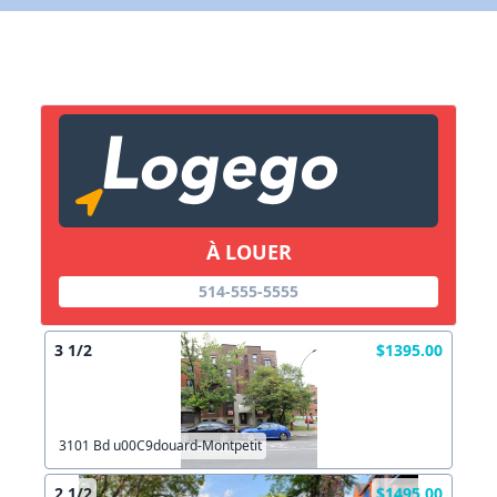
X Fermer
Lien vers inscription (sera inclus dans courriel)
X Fermer
Envoyez
Copier lien
À LOUER
X Fermer
Envoyez
514-555-5555
3 1/2
$1395.00
3101 Bd u00C9douard-Montpetit
2 1/2
$1495.00