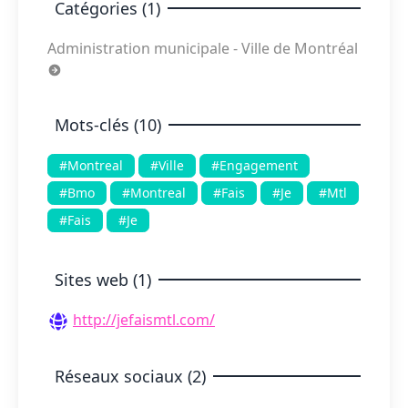
Catégories (1)
Administration municipale - Ville de Montréal
Mots-clés (10)
#Montreal
#Ville
#Engagement
#Bmo
#Montreal
#Fais
#Je
#Mtl
#Fais
#Je
Sites web (1)
http://jefaismtl.com/
Réseaux sociaux (2)