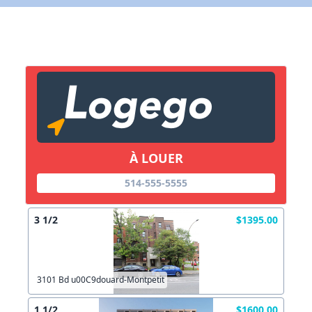
Lien vers inscription (sera inclus dans courriel)
X Fermer
Envoyez
Copier lien
À LOUER
X Fermer
Envoyez
514-555-5555
3 1/2
$1395.00
3101 Bd u00C9douard-Montpetit
1 1/2
$1600.00