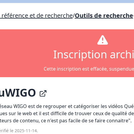
Lien vers inscription (sera inclus dans courriel)
e référence et de recherche
/
Outils de recherche
X Fermer
Envoyez
Copier lien
Inscription arch
X Fermer
Envoyez
Cette inscription est effacée, suspendu
auWIGO
éseau WIGO est de regrouper et catégoriser les vidéos Québé
 sur le web et il est difficile de trouver ceux de qualité d
teurs de contenu, ce n'est pas facile de se faire connaitre".
rifié le 2025-11-14.