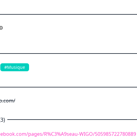
#Musique
o.com/
3)
acebook.com/pages/R%C3%A9seau-WIGO/505985722780889