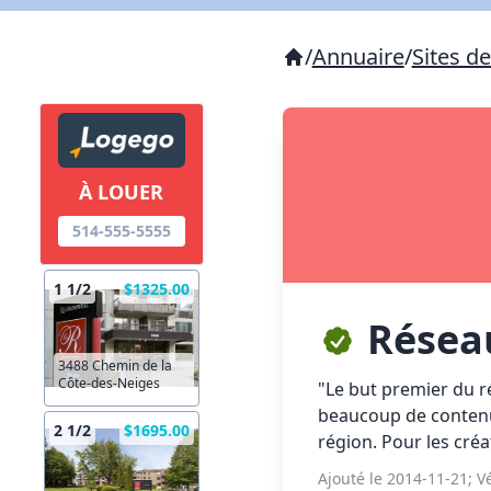
/
Annuaire
/
Sites d
À LOUER
514-555-5555
1 1/2
$1325.00
Rése
3488 Chemin de la
Côte-des-Neiges
"Le but premier du r
beaucoup de contenues
2 1/2
$1695.00
région. Pour les créa
Ajouté le 2014-11-21; Vé