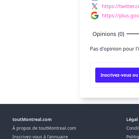
https://twitter
https://plus.g
Opinions (0)
Pas d'opinion pour l
Inscrivez-vous ou
toutMontreal.com
Légal
À propos de toutMontreal.com
Condit
Inscrivez-vous à l'annuaire
Politi