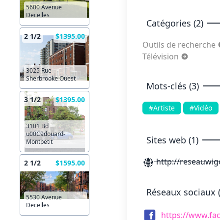
5600 Avenue
Decelles
Catégories (2)
2 1/2
$1395.00
Outils de recherche
Télévision
3025 Rue
Sherbrooke Ouest
Mots-clés (3)
3 1/2
$1395.00
#Artiste
#Vidéo
3101 Bd
u00C9douard-
Sites web (1)
Montpetit
http://reseauwig
2 1/2
$1595.00
Réseaux sociaux (
5530 Avenue
Decelles
https://www.f