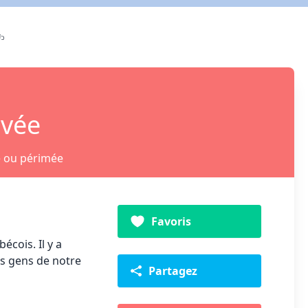
ivée
e ou périmée
Favoris
cois. Il y a
es gens de notre
Partagez