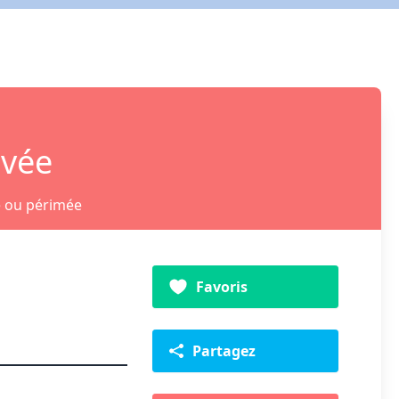
ivée
e ou périmée
Favoris
Partagez