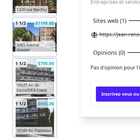
Entreprises et servic
1200 rue MacKay
Sites web (1)
1 1/2
$1195.00
https://jean-reno
3485 Avenue
Atwater
Opinions (0)
1 1/2
$795.00
Pas d'opinion pour l
10625 Av. du
Sacru00E9-Coeur
Inscrivez-vous ou
1 1/2
$945.00
10160 Av. Papineau