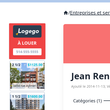
/
Entreprises et ser
À LOUER
514-555-5555
2 1/2
$1125.00
Jean Ren
3454 rue Aylmer
Ajouté le 2014-11-13; Vé
1 1/2
$1600.00
Catégories (1)