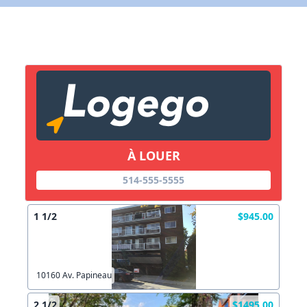
X Fermer
Lien vers inscription (sera inclus dans courriel)
X Fermer
Envoyez
Copier lien
À LOUER
X Fermer
Envoyez
514-555-5555
1 1/2
$945.00
10160 Av. Papineau
2 1/2
$1495.00