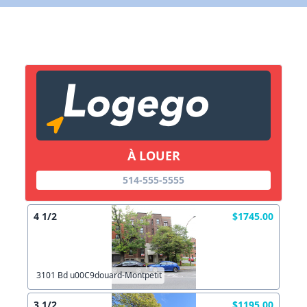
X Fermer
Lien vers inscription (sera inclus dans courriel)
X Fermer
Envoyez
Copier lien
À LOUER
X Fermer
Envoyez
514-555-5555
4 1/2
$1745.00
3101 Bd u00C9douard-Montpetit
3 1/2
$1195.00