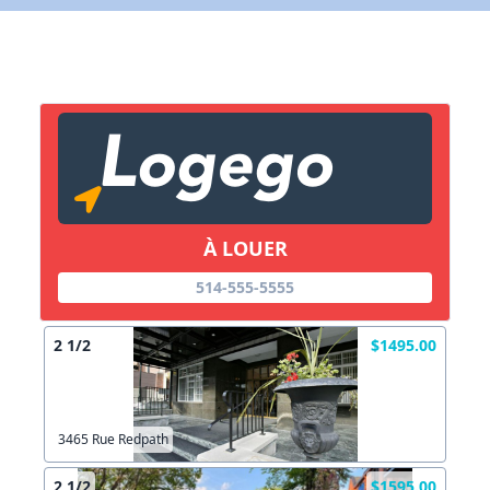
X Fermer
Lien vers inscription (sera inclus dans courriel)
X Fermer
Envoyez
Copier lien
À LOUER
X Fermer
Envoyez
514-555-5555
2 1/2
$1495.00
3465 Rue Redpath
2 1/2
$1595.00