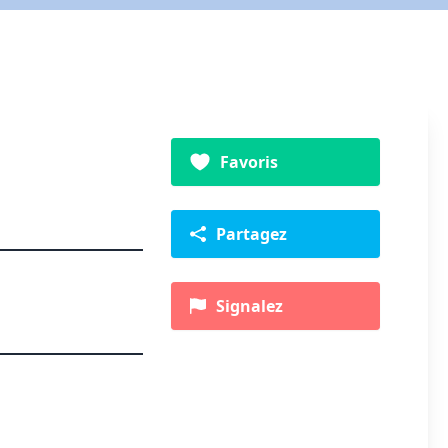
Favoris
Partagez
Signalez