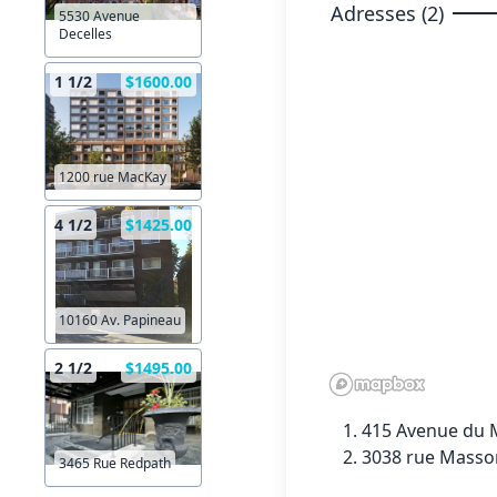
Adresses (2)
5530 Avenue
Decelles
1 1/2
$1600.00
1200 rue MacKay
4 1/2
$1425.00
10160 Av. Papineau
2 1/2
$1495.00
415 Avenue du M
3038 rue Masson
3465 Rue Redpath