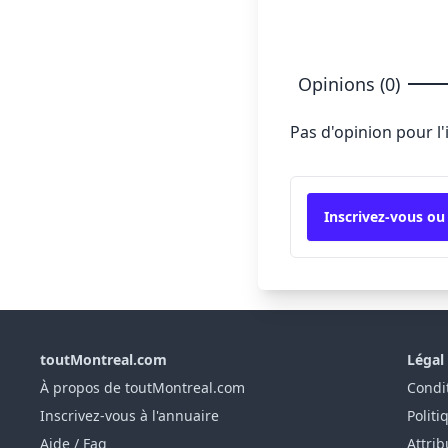
Opinions (0)
Pas d'opinion pour l
Inscrivez-vous ou
toutMontreal.com
Légal
À propos de toutMontreal.com
Condit
Inscrivez-vous à l'annuaire
Politi
Aide / Faq
Attrib