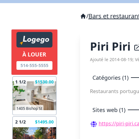
/
Bars et restauran
Piri Piri
À LOUER
Ajouté le 2014-08-19; Vé
514-555-5555
Catégories (1)
1 1/2
$1530.00
Restaurants portug
1405 Bishop St
Sites web (1)
2 1/2
$1495.00
https://piri-piri.c