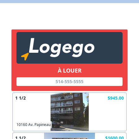
Lien vers inscription (sera inclus dans courriel)
X Fermer
Envoyez
Copier lien
À LOUER
X Fermer
Envoyez
514-555-5555
1 1/2
$945.00
10160 Av. Papineau
1 1/2
$1600.00