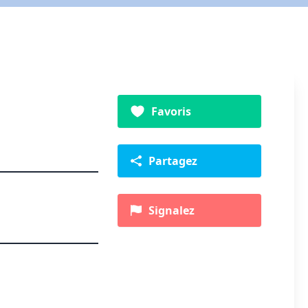
Favoris
Partagez
Signalez