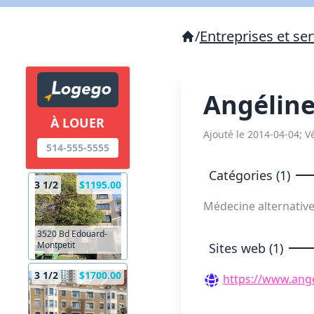
/
Entreprises et ser
Angélin
À LOUER
Ajouté le 2014-04-04; Vé
514-555-5555
Catégories (1)
3 1/2
$1195.00
Médecine alternativ
3520 Bd Edouard-
Montpetit
Sites web (1)
3 1/2
$1700.00
https://www.ange