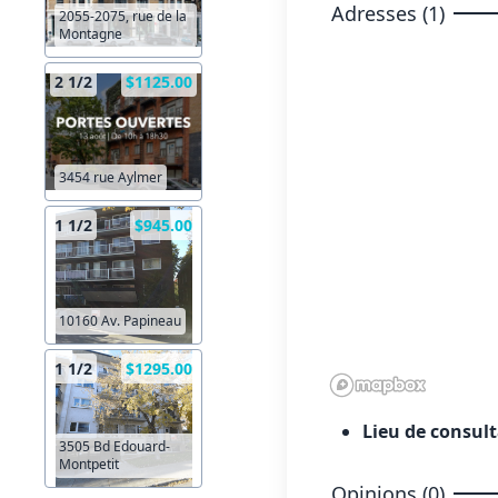
Adresses (1)
2055-2075, rue de la
Montagne
2 1/2
$1125.00
3454 rue Aylmer
1 1/2
$945.00
10160 Av. Papineau
1 1/2
$1295.00
Lieu de consul
3505 Bd Edouard-
Montpetit
Opinions (0)