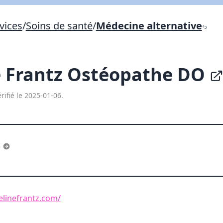
Lien vers inscription (sera inclus dans courriel)
vices
/
Soins de santé
/
Médecine alternative
X Fermer
Envoyez
Copier lien
e Frantz Ostéopathe DO
X Fermer
Envoyez
rifié le 2025-01-06.
e
linefrantz.com/