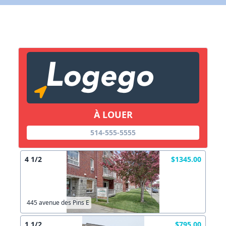
X Fermer
Lien vers inscription (sera inclus dans courriel)
X Fermer
Envoyez
Copier lien
À LOUER
X Fermer
Envoyez
514-555-5555
4 1/2
$1345.00
445 avenue des Pins E
1 1/2
$795.00