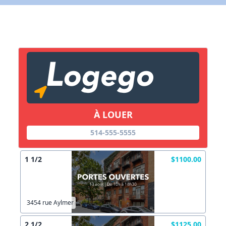
X Fermer
Lien vers inscription (sera inclus dans courriel)
X Fermer
Envoyez
Copier lien
À LOUER
X Fermer
Envoyez
514-555-5555
1 1/2
$1100.00
3454 rue Aylmer
2 1/2
$1125.00