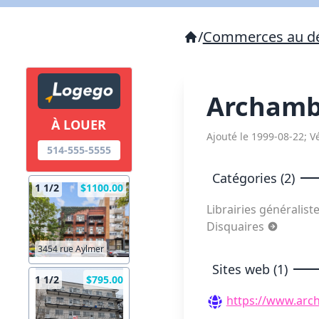
/
Commerces au dé
Archamb
À LOUER
Ajouté le 1999-08-22; Vé
514-555-5555
Catégories (2)
1 1/2
$1100.00
Librairies généralist
Disquaires
3454 rue Aylmer
Sites web (1)
1 1/2
$795.00
https://www.arc