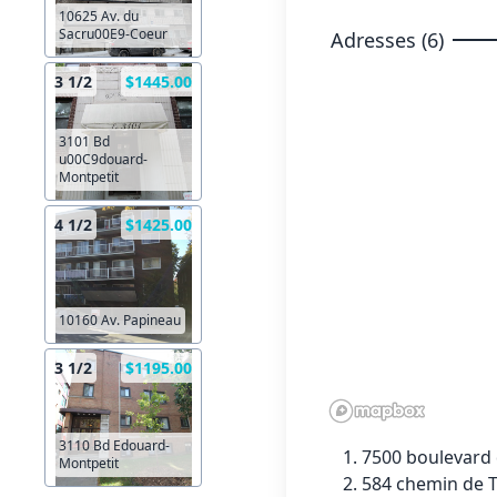
10625 Av. du
Sacru00E9-Coeur
Adresses (6)
3 1/2
$1445.00
3101 Bd
u00C9douard-
Montpetit
4 1/2
$1425.00
10160 Av. Papineau
3 1/2
$1195.00
3110 Bd Edouard-
7500 boulevard
Montpetit
584 chemin de T