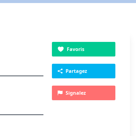
Favoris
Partagez
Signalez