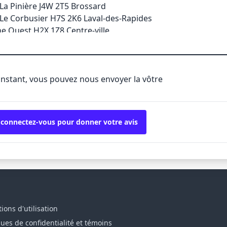
La Pinière J4W 2T5 Brossard
Le Corbusier H7S 2K6 Laval-des-Rapides
ne Ouest H2X 1Z8 Centre-ville
Chomedey H7X 3S9 Ste-Dorothée
'instant, vous pouvez nous envoyer la vôtre
 connectez-vous pour donner votre avis
ions d'utilisation
ques de confidentialité et témoins