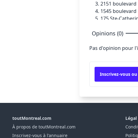
2151 boulevard 
1545 boulevard 
175 Ste-Catheri
520 Autoroute 
Opinions (0)
Pas d'opinion pour l
Inscrivez-vous ou
toutMontreal.com
Légal
À propos de toutMontreal.com
Condit
Inscrivez-vous à l'annuaire
Politi