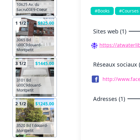
10625 Av. du
Sacru00E9-Coeur
#Books
#Courses
1 1/2
$825.00
Sites web (1)
3065 Bd
https://atwaterli
u00C9douard-
Montpetit
3 1/2
$1445.00
Réseaux sociaux (
http://www.fac
3101 Bd
u00C9douard-
Montpetit
Adresses (1)
2 1/2
$1245.00
3520 Bd Edouard-
Montpetit