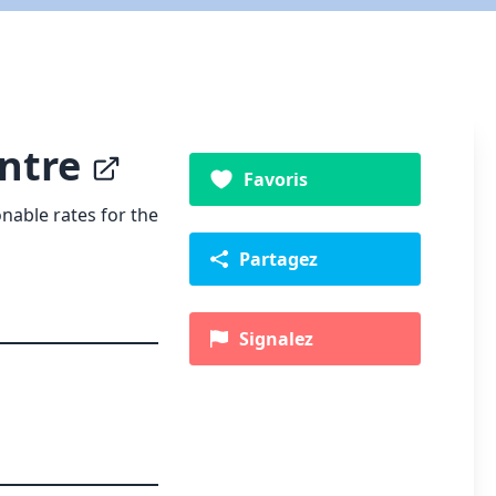
entre
Favoris
nable rates for the
Partagez
Signalez