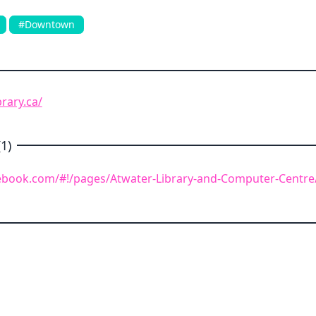
#Downtown
brary.ca/
1)
ebook.com/#!/pages/Atwater-Library-and-Computer-Centr