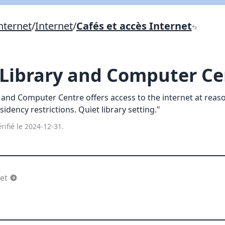
Lien vers inscription (sera inclus dans courriel)
nternet
/
Internet
/
Cafés et accès Internet
X Fermer
Envoyez
Copier lien
Library and Computer C
X Fermer
Envoyez
 and Computer Centre offers access to the internet at reaso
sidency restrictions. Quiet library setting."
rifié le 2024-12-31.
net