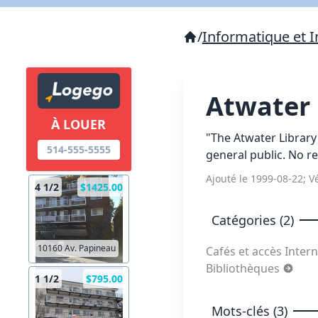
/
Informatique et I
Atwater 
À LOUER
"The Atwater Library
514-555-5555
general public. No re
Ajouté le 1999-08-22; Vé
4 1/2
$1425.00
Catégories (2)
10160 Av. Papineau
Cafés et accès Inter
Bibliothèques
1 1/2
$795.00
Mots-clés (3)