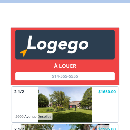
Lien vers inscription (sera inclus dans courriel)
X Fermer
Envoyez
Copier lien
À LOUER
X Fermer
Envoyez
514-555-5555
2 1/2
$1650.00
5600 Avenue Decelles
2 1/2
$1595.00