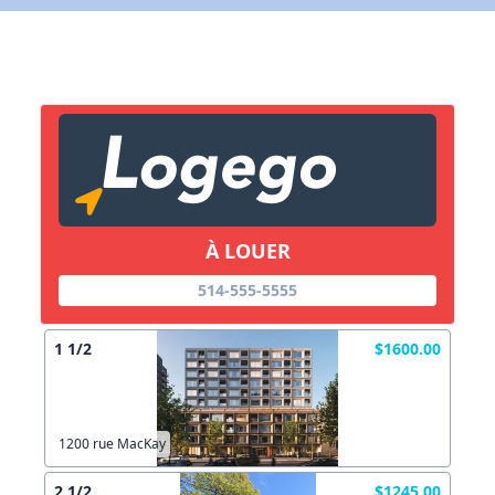
X Fermer
Lien vers inscription (sera inclus dans courriel)
X Fermer
Envoyez
Copier lien
À LOUER
X Fermer
Envoyez
514-555-5555
1 1/2
$1600.00
1200 rue MacKay
2 1/2
$1245.00