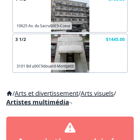
10625 Av. du Sacru00E9-Coeur
3 1/2
$1445.00
3101 Bd u00C9douard-Montpetit
/
Arts et divertissement
/
Arts visuels
/
Artistes multimédia