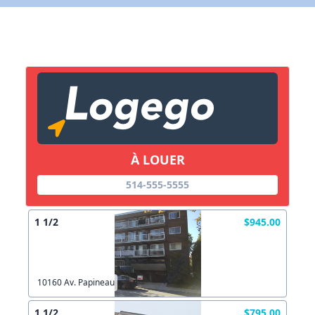
X Fermer
Lien vers inscription (sera inclus dans courriel)
X Fermer
Envoyez
Copier lien
À LOUER
X Fermer
Envoyez
514-555-5555
1 1/2
$945.00
10160 Av. Papineau
1 1/2
$795.00