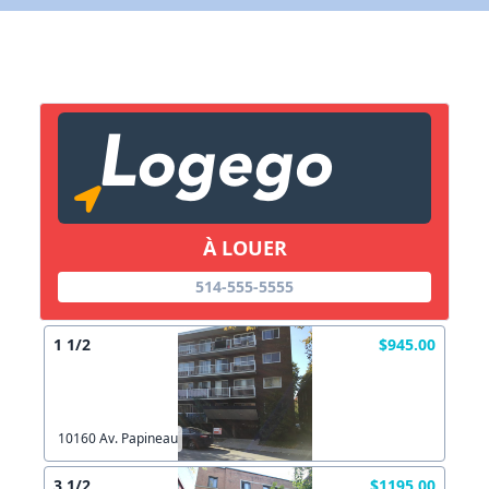
X Fermer
Lien vers inscription (sera inclus dans courriel)
X Fermer
Envoyez
Copier lien
À LOUER
514-555-5555
X Fermer
Envoyez
1 1/2
$945.00
10160 Av. Papineau
3 1/2
$1195.00