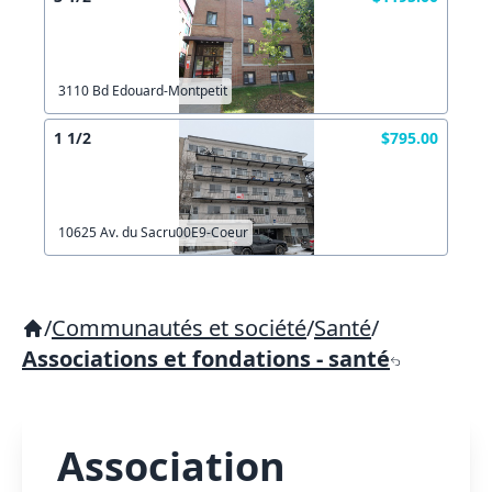
3110 Bd Edouard-Montpetit
1 1/2
$795.00
10625 Av. du Sacru00E9-Coeur
/
Communautés et société
/
Santé
/
Associations et fondations - santé
Association