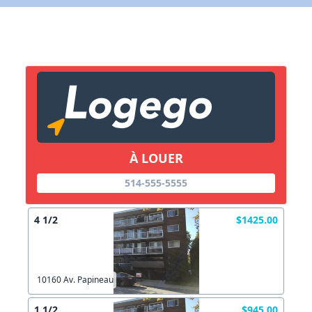
X Fermer
Lien vers inscription (sera inclus dans courriel)
X Fermer
Envoyez
Copier lien
À LOUER
X Fermer
Envoyez
514-555-5555
4 1/2
$1425.00
10160 Av. Papineau
1 1/2
$945.00