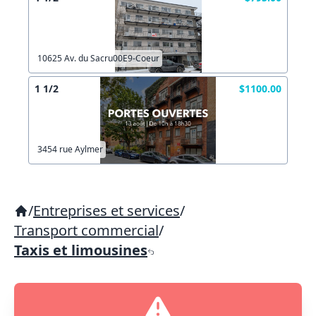
10625 Av. du Sacru00E9-Coeur
1 1/2
$1100.00
3454 rue Aylmer
/
Entreprises et services
/
Transport commercial
/
Taxis et limousines