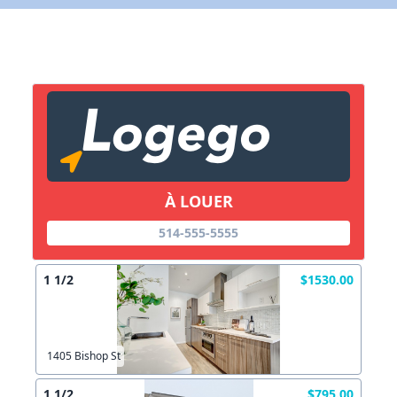
Lien vers inscription (sera inclus dans courriel)
X Fermer
Envoyez
Copier lien
À LOUER
X Fermer
Envoyez
514-555-5555
1 1/2
$1530.00
1405 Bishop St
1 1/2
$795.00