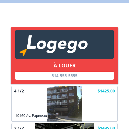
X Fermer
Lien vers inscription (sera inclus dans courriel)
X Fermer
Envoyez
Copier lien
À LOUER
X Fermer
Envoyez
514-555-5555
4 1/2
$1425.00
10160 Av. Papineau
2 1/2
$1495.00