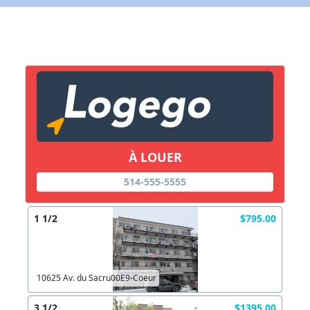
Lien vers inscription (sera inclus dans courriel)
X Fermer
Envoyez
Copier lien
À LOUER
X Fermer
Envoyez
514-555-5555
1 1/2
$795.00
10625 Av. du Sacru00E9-Coeur
3 1/2
$1395.00