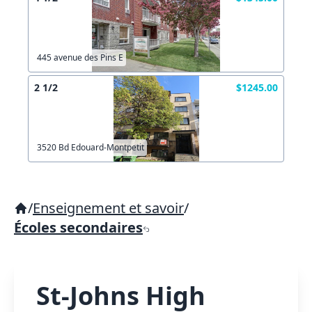
445 avenue des Pins E
2 1/2
$1245.00
3520 Bd Edouard-Montpetit
/
Enseignement et savoir
/
Écoles secondaires
St-Johns High