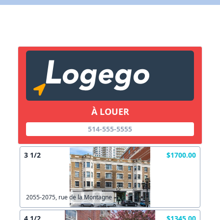
X Fermer
Lien vers inscription (sera inclus dans courriel)
X Fermer
Envoyez
Copier lien
À LOUER
X Fermer
Envoyez
514-555-5555
3 1/2
$1700.00
2055-2075, rue de la Montagne
4 1/2
$1345.00