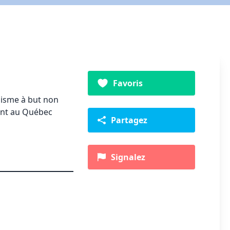
Favoris
nisme à but non
iant au Québec
Partagez
Signalez