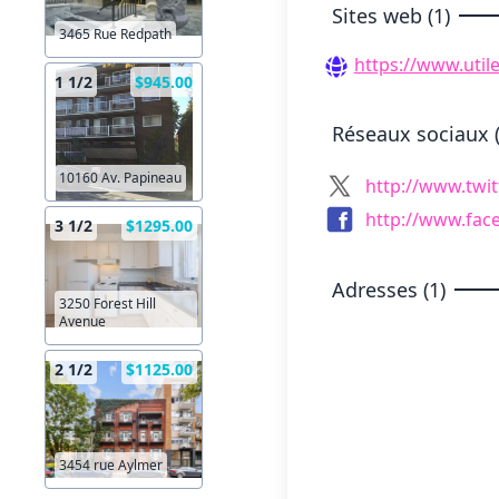
Sites web (1)
3465 Rue Redpath
https://www.utile
1 1/2
$945.00
Réseaux sociaux (
10160 Av. Papineau
http://www.twit
http://www.fac
3 1/2
$1295.00
Adresses (1)
3250 Forest Hill
Avenue
2 1/2
$1125.00
3454 rue Aylmer