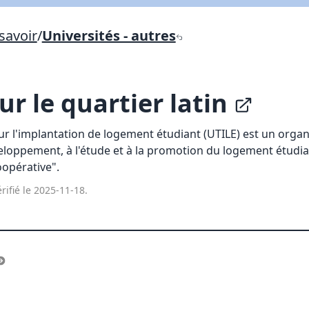
Lien vers inscription (sera inclus dans courriel)
savoir
/
Universités - autres
X Fermer
Envoyez
Copier lien
ur le quartier latin
X Fermer
Envoyez
pour l'implantation de logement étudiant (UTILE) est un orga
veloppement, à l'étude et à la promotion du logement étud
opérative".
rifié le 2025-11-18.