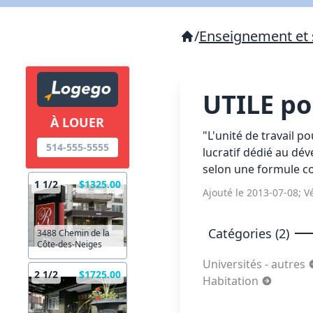
/
Enseignement et 
UTILE po
À LOUER
"L'unité de travail 
514-555-5555
lucratif dédié au dé
selon une formule co
1 1/2
$1325.00
Ajouté le 2013-07-08; Vé
Catégories (2)
3488 Chemin de la
Côte-des-Neiges
Universités - autres
2 1/2
$1725.00
Habitation