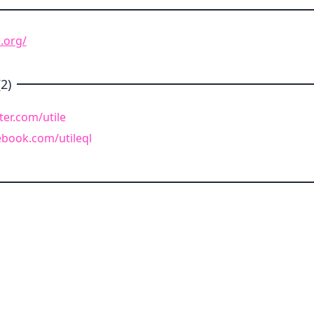
.org/
2)
ter.com/utile
ebook.com/utileql