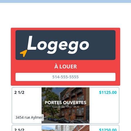
X Fermer
Lien vers inscription (sera inclus dans courriel)
X Fermer
Envoyez
Copier lien
À LOUER
X Fermer
Envoyez
514-555-5555
2 1/2
$1125.00
3454 rue Aylmer
2 1/2
$1250.00