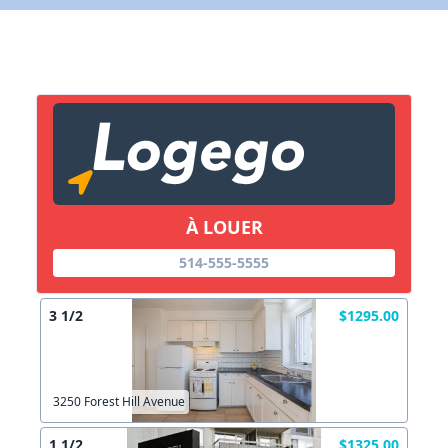
X Fermer
Lien vers inscription (sera inclus dans courriel)
X Fermer
Envoyez
Copier lien
À LOUER
X Fermer
Envoyez
514-555-5555
3 1/2
$1295.00
3250 Forest Hill Avenue
1 1/2
$1325.00