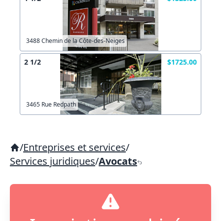
3488 Chemin de la Côte-des-Neiges
2 1/2
$1725.00
3465 Rue Redpath
/
Entreprises et services
/
Services juridiques
/
Avocats