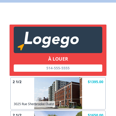
X Fermer
Lien vers inscription (sera inclus dans courriel)
X Fermer
Envoyez
Copier lien
À LOUER
X Fermer
Envoyez
514-555-5555
2 1/2
$1395.00
3025 Rue Sherbrooke Ouest
2 1/2
$1650.00