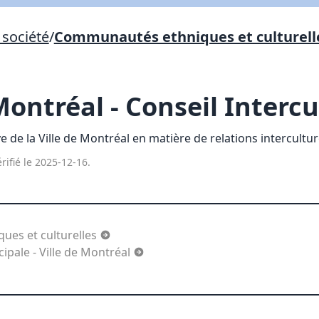
Lien vers inscription (sera inclus dans courriel)
société
/
Communautés ethniques et culturell
X Fermer
Envoyez
Copier lien
Montréal - Conseil Interc
X Fermer
Envoyez
e de la Ville de Montréal en matière de relations interculture
rifié le 2025-12-16.
es et culturelles
ipale - Ville de Montréal