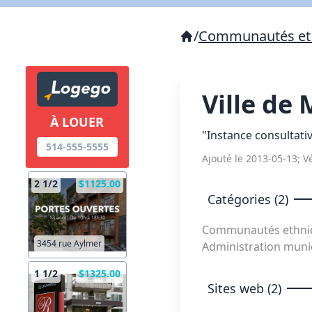
/
Communautés et 
Ville de 
À LOUER
"Instance consultativ
514-555-5555
Ajouté le 2013-05-13; Vé
2 1/2
$1125.00
Catégories (2)
Communautés ethniqu
3454 rue Aylmer
Administration munic
1 1/2
$1325.00
Sites web (2)