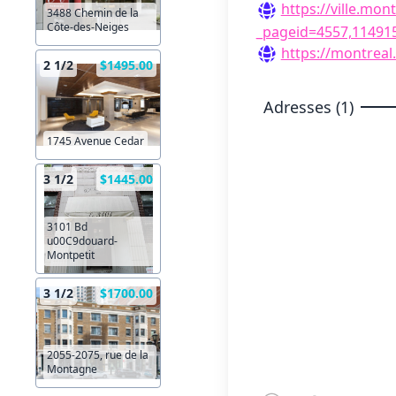
https://ville.mon
3488 Chemin de la
Côte-des-Neiges
_pageid=4557,1149
https://montreal.
2 1/2
$1495.00
Adresses (1)
1745 Avenue Cedar
3 1/2
$1445.00
3101 Bd
u00C9douard-
Montpetit
3 1/2
$1700.00
2055-2075, rue de la
Montagne