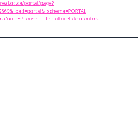
treal.qc.ca/portal/page?
15669&_dad=portal&_schema=PORTAL
ca/unites/conseil-interculturel-de-montreal