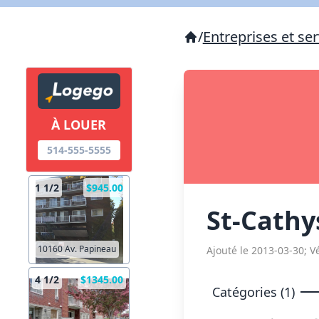
/
Entreprises et ser
À LOUER
514-555-5555
1 1/2
$945.00
St-Cathy
10160 Av. Papineau
Ajouté le 2013-03-30; Vé
4 1/2
$1345.00
Catégories (1)