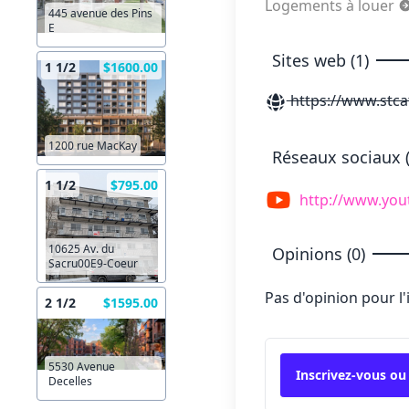
Logements à louer
445 avenue des Pins
E
Sites web (1)
1 1/2
$1600.00
https://www.stca
1200 rue MacKay
Réseaux sociaux (
1 1/2
$795.00
http://www.you
10625 Av. du
Opinions (0)
Sacru00E9-Coeur
Pas d'opinion pour l
2 1/2
$1595.00
5530 Avenue
Inscrivez-vous ou
Decelles