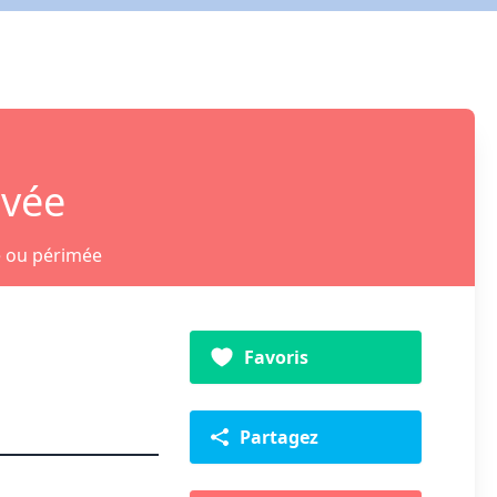
ivée
e ou périmée
Favoris
Partagez