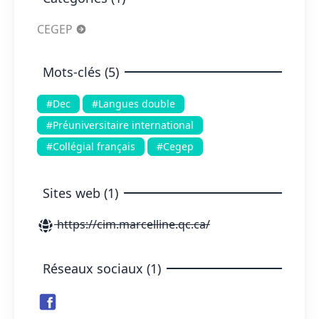
CEGEP
Mots-clés (5)
#Dec
#Langues double
#Préuniversitaire international
#Collégial français
#Cegep
Sites web (1)
https://cim.marcelline.qc.ca/
Réseaux sociaux (1)