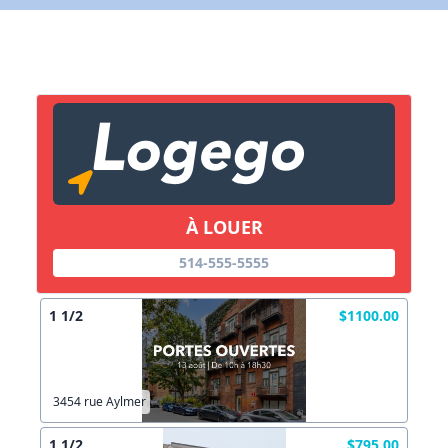
X Fermer
Lien vers inscription (sera inclus dans courriel)
X Fermer
Envoyez
Copier lien
À LOUER
514-555-5555
X Fermer
Envoyez
1 1/2
$1100.00
3454 rue Aylmer
1 1/2
$795.00