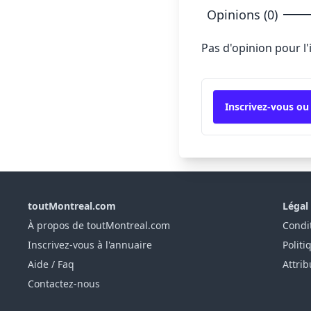
Opinions (0)
Pas d'opinion pour l
Inscrivez-vous ou
toutMontreal.com
Légal
À propos de toutMontreal.com
Condit
Inscrivez-vous à l'annuaire
Politi
Aide / Faq
Attrib
Contactez-nous