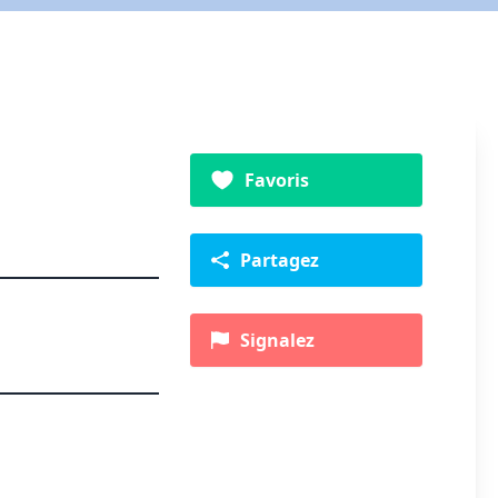
Favoris
Partagez
Signalez