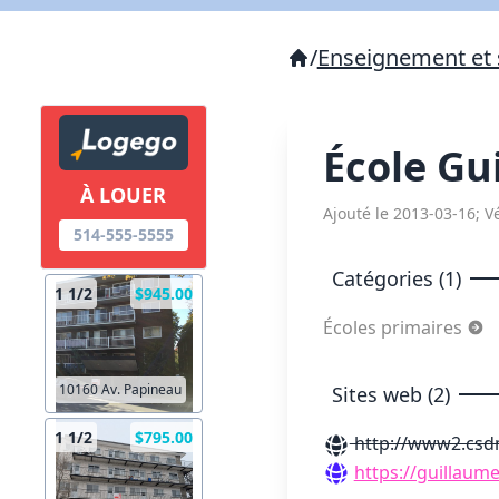
/
Enseignement et 
École Gu
À LOUER
Ajouté le 2013-03-16; Vé
514-555-5555
Catégories (1)
1 1/2
$945.00
Écoles primaires
10160 Av. Papineau
Sites web (2)
1 1/2
$795.00
http://www2.csdm
https://guillaum