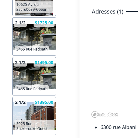
10625 Av. du
Sacru00E9-Coeur
Adresses (1)
2 1/2
$1725.00
3465 Rue Redpath
2 1/2
$1495.00
3465 Rue Redpath
2 1/2
$1395.00
3025 Rue
6300 rue Alban
Sherbrooke Ouest