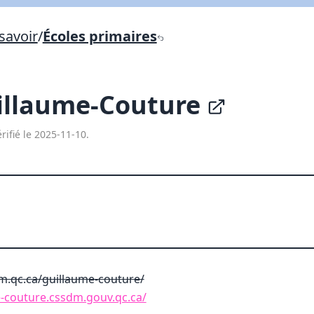
Lien vers inscription (sera inclus dans courriel)
savoir
/
Écoles primaires
X Fermer
Envoyez
Copier lien
illaume-Couture
X Fermer
Envoyez
rifié le 2025-11-10.
.qc.ca/guillaume-couture/
e-couture.cssdm.gouv.qc.ca/