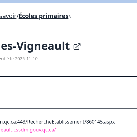
Lien vers inscription (sera inclus dans courriel)
savoir
/
Écoles primaires
X Fermer
Envoyez
Copier lien
lles-Vigneault
X Fermer
Envoyez
rifié le 2025-11-10.
.qc.ca:443/RechercheEtablissement/860145.aspx
gneault.cssdm.gouv.qc.ca/