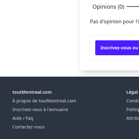
Opinions (0)
Pas d'opinion pour l
Inscrivez-vous ou
toutMontreal.com
Légal
À propos de toutMontreal.com
Condit
Inscrivez-vous à l'annuaire
Politi
Aide / Faq
Attrib
Contactez-nous