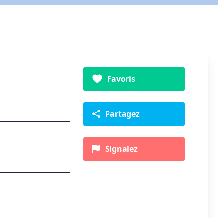
Favoris
Partagez
Signalez