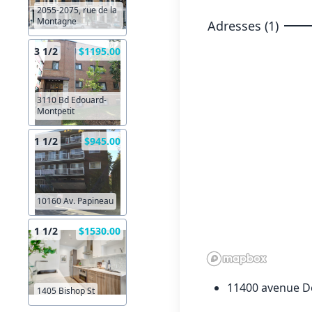
2055-2075, rue de la
Montagne
Adresses (1)
3 1/2
$1195.00
3110 Bd Edouard-
Montpetit
1 1/2
$945.00
10160 Av. Papineau
1 1/2
$1530.00
11400 avenue De
1405 Bishop St