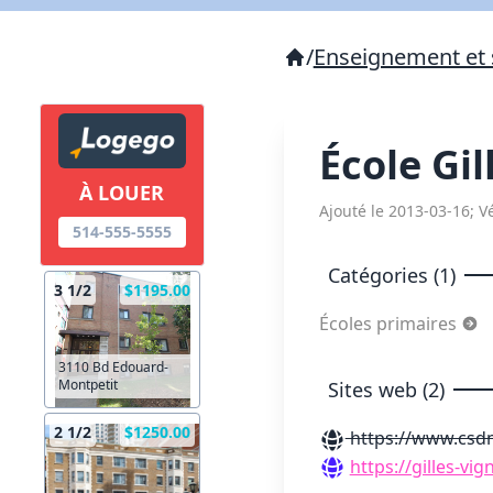
/
Enseignement et 
École Gi
À LOUER
Ajouté le 2013-03-16; Vé
514-555-5555
Catégories (1)
3 1/2
$1195.00
Écoles primaires
3110 Bd Edouard-
Montpetit
Sites web (2)
2 1/2
$1250.00
https://www.csdm
https://gilles-vi