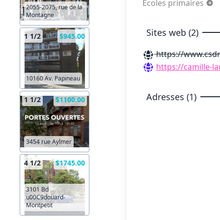
Écoles primaires
2055-2075, rue de la
Montagne
Sites web (2)
1 1/2
$945.00
https://www.csdm
https://camille-l
10160 Av. Papineau
Adresses (1)
1 1/2
$1100.00
3454 rue Aylmer
4 1/2
$1745.00
3101 Bd
u00C9douard-
Montpetit