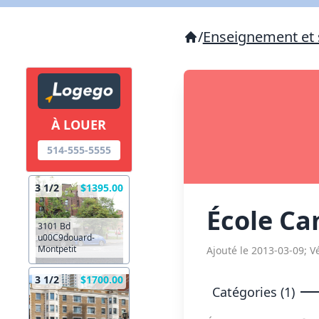
/
Enseignement et 
À LOUER
514-555-5555
3 1/2
$1395.00
École Ca
3101 Bd
u00C9douard-
Montpetit
Ajouté le 2013-03-09; Vé
3 1/2
$1700.00
Catégories (1)