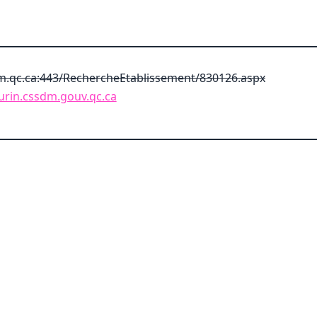
.qc.ca:443/RechercheEtablissement/830126.aspx
aurin.cssdm.gouv.qc.ca