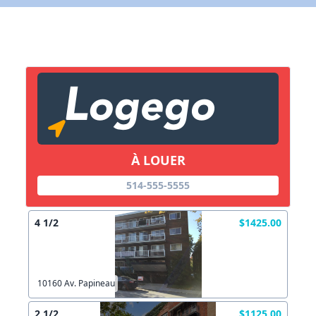
X Fermer
Lien vers inscription (sera inclus dans courriel)
X Fermer
Envoyez
Copier lien
À LOUER
514-555-5555
X Fermer
Envoyez
4 1/2
$1425.00
10160 Av. Papineau
2 1/2
$1125.00