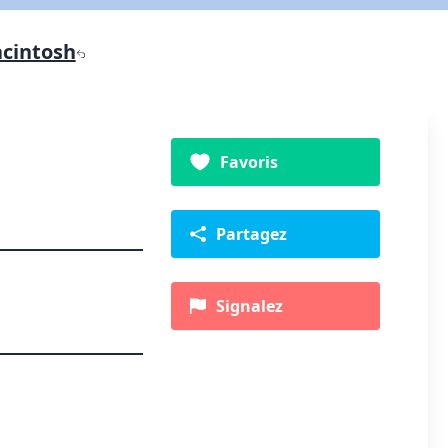
cintosh
Favoris
Partagez
Signalez