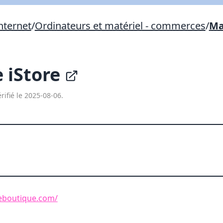
Lien vers inscription (sera inclus dans courriel)
nternet
/
Ordinateurs et matériel - commerces
/
Ma
X Fermer
Envoyez
Copier lien
 iStore
X Fermer
Envoyez
rifié le 2025-08-06.
reboutique.com/