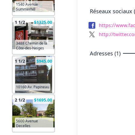
1540 Avenue
Summerhill
Réseaux sociaux (
1 1/2
$1325.00
https://www.fa
http://twitter.
3488 Chemin de la
Côte-des-Neiges
Adresses (1)
1 1/2
$945.00
10160 Av. Papineau
2 1/2
$1695.00
5600 Avenue
Decelles