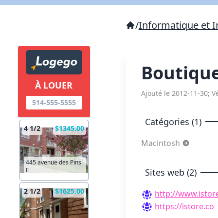
/
Informatique et I
Boutique
À LOUER
Ajouté le 2012-11-30; Vé
514-555-5555
Catégories (1)
4 1/2
$1345.00
Macintosh
445 avenue des Pins
E
Sites web (2)
2 1/2
$1625.00
http://www.isto
https://istore.co